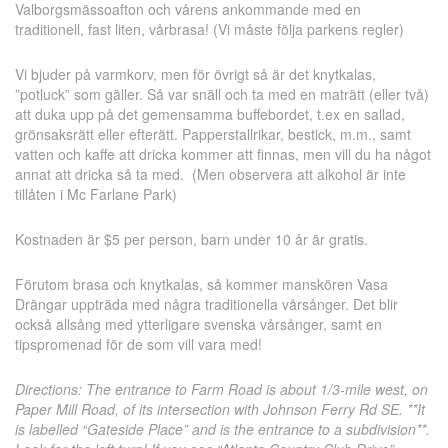
Valborgsmässoafton och vårens ankommande med en
traditionell, fast liten, vårbrasa! (Vi måste följa parkens regler)
Vi bjuder på varmkorv, men för övrigt så är det knytkalas,
”potluck” som gäller. Så var snäll och ta med en maträtt (eller två)
att duka upp på det gemensamma buffebordet, t.ex en sallad,
grönsaksrätt eller efterätt. Papperstallrikar, bestick, m.m., samt
vatten och kaffe att dricka kommer att finnas, men vill du ha något
annat att dricka så ta med. (Men observera att alkohol är inte
tillåten i Mc Farlane Park)
Kostnaden är $5 per person, barn under 10 år är gratis.
Förutom brasa och knytkalas, så kommer manskören Vasa
Drängar uppträda med några traditionella vårsånger. Det blir
också allsång med ytterligare svenska vårsånger, samt en
tipspromenad för de som vill vara med!
Directions: The entrance to Farm Road is about 1/3-mile west, on
Paper Mill Road, of its intersection with Johnson Ferry Rd SE. **It
is labelled “Gateside Place” and is the entrance to a subdivision**.