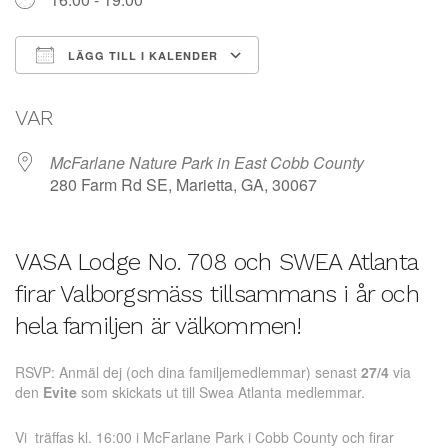
LÄGG TILL I KALENDER
Ladda ner ICS
Google Kalender
VAR
McFarlane Nature Park in East Cobb County
280 Farm Rd SE, Marietta, GA, 30067
VASA Lodge No. 708 och SWEA Atlanta
firar Valborgsmäss tillsammans i år och
hela familjen är välkommen!
RSVP: Anmäl dej (och dina familjemedlemmar) senast
27/4
via
den
Evite
som skickats ut till Swea Atlanta medlemmar.
Vi träffas kl. 16:00 i McFarlane Park i Cobb County och firar