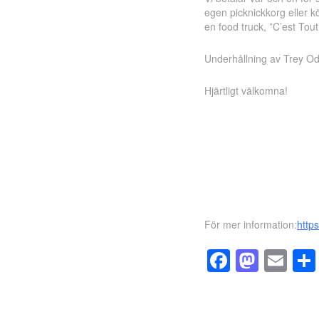
egen picknickkorg eller k
en food truck, ”C’est Tou
Underhållning av Trey Od
Hjärtligt välkomna!
För mer information:
http
Facebo
Mast
Em