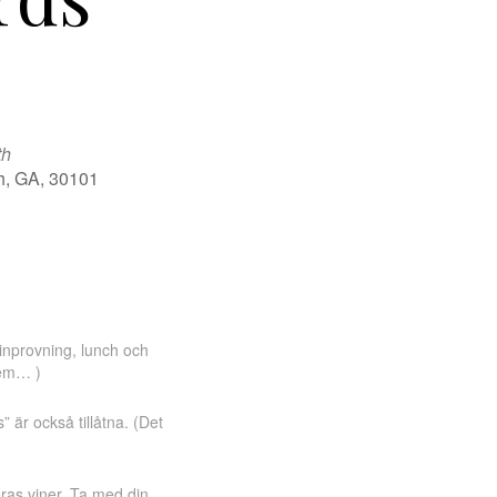
th
h, GA, 30101
Office 365
Outlook Live
inprovning, lunch och
hem… )
 är också tillåtna. (Det
eras viner. Ta med din