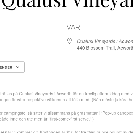
VAR
Qualusi Vineyards i Acwor
440 Blossom Trail, Acwort
LENDER
Google Kalender
iCalendar
räffas på Qualusi Vineyards i Acworth för en trevlig eftermiddag med v
ången är våra respektive välkomna att följa med. (Nån måste ju köra 
ler campingstol så sitter vi tillsammans på gräsmattan! ”Pop-up canopies”
 både inne och ute men är ”first-come-first serve.” )
 sej när vi kommer dit. Kostnaden är $10 för tre ”two-ounce pours” av d