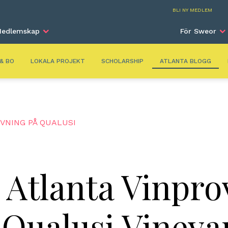
Atla
BLI NY MEDLEM
edlemskap
För Sweor
 & BO
LOKALA PROJEKT
SCHOLARSHIP
ATLANTA BLOGG
VNING PÅ QUALUSI
 Atlanta Vinpro
 Qualusi Vineya