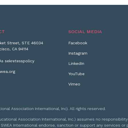
CT
SOCIAL MEDIA
ket Street, STE 46034
Facebook
cisco, CA 94114
Instagram
As sekretesspolicy
LinkedIn
wea.org
YouTube
Vimeo
l Association International, Inc). All rights reserved.
tional Association International, Inc.) assumes no responsibility
 SWEA International endorse, sanction or support any services or