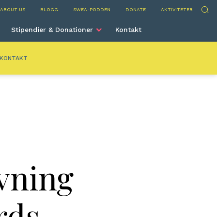
nta
Sök
ABOUT US
BLOGG
SWEA-PODDEN
DONATE
AKTIVITETER
Stipendier & Donationer
Kontakt
KONTAKT
vning
rds