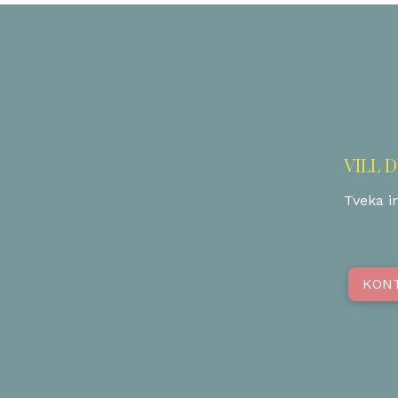
VILL 
Tveka in
KON