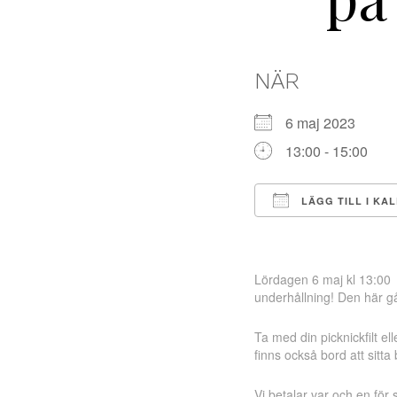
NÄR
6 maj 2023
13:00 - 15:00
LÄGG TILL I KA
Ladda ner ICS
Lördagen 6 maj kl 13:00 t
underhållning! Den här g
Ta med din picknickfilt el
finns också bord att sitta
Vi betalar var och en för