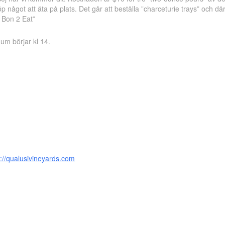
öp något att äta på plats. Det går att beställa ”charceturie trays” och d
t Bon 2 Eat”
um börjar kl 14.
s://qualusivineyards.com
ok
odon
ail
Dela