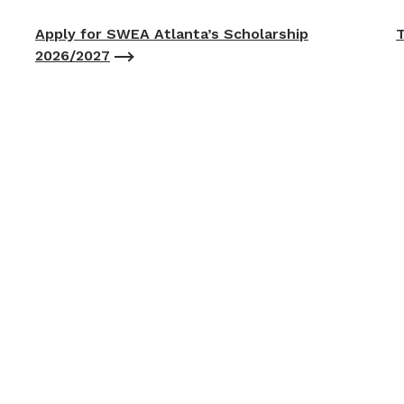
Apply for SWEA Atlanta’s Scholarship
T
2026/2027