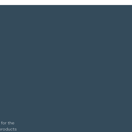
 for the
 products