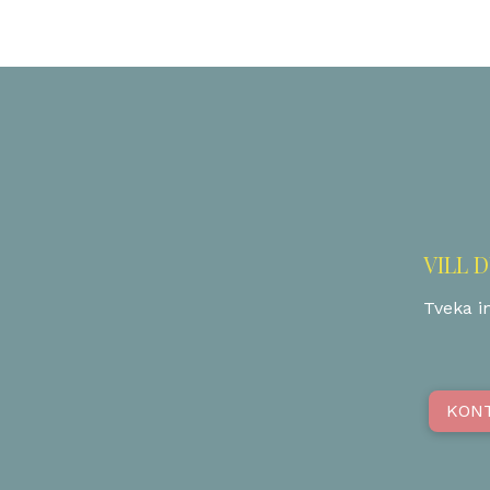
VILL 
Tveka in
KON