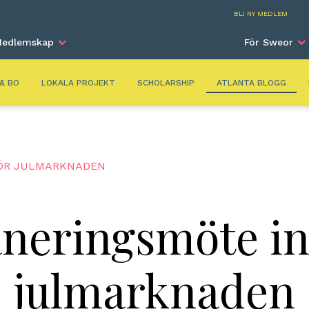
Atla
BLI NY MEDLEM
edlemskap
För Sweor
 & BO
LOKALA PROJEKT
SCHOLARSHIP
ATLANTA BLOGG
ÖR JULMARKNADEN
aneringsmöte in
julmarknaden