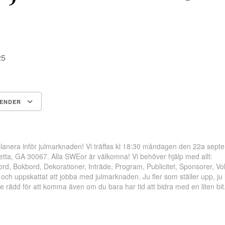
025
LENDER
Google Kalender
iCalendar
 planera inför julmarknaden! Vi träffas kl 18:30 måndagen den 22a sep
ietta, GA 30067. Alla SWEor är välkomna! Vi behöver hjälp med allt:
d, Bokbord, Dekorationer, Inträde, Program, Publicitet, Sponsorer, Vo
ligt och uppskattat att jobba med julmarknaden. Ju fler som ställer upp, j
te rädd för att komma även om du bara har tid att bidra med en liten bit
ok
odon
ail
Dela