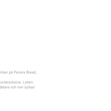
Office 365
Outlook Live
tember på Panera Bread,
luntärschema, Lotteri,
u lättare och mer lyckad
.