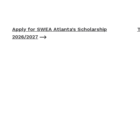
Apply for SWEA Atlanta’s Scholarship
T
2026/2027