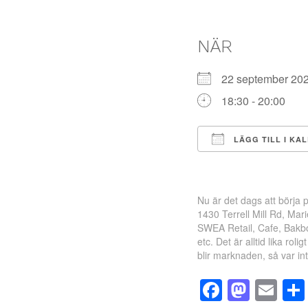
NÄR
22 september 2
18:30 - 20:00
LÄGG TILL I KA
Ladda ner ICS
Nu är det dags att börja
1430 Terrell Mill Rd, Mar
SWEA Retail, Cafe, Bakbor
etc. Det är alltid lika ro
blir marknaden, så var in
Facebo
Mast
Em