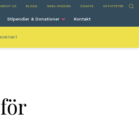
nta
Sök
ABOUT US
BLOGG
SWEA-PODDEN
DONATE
AKTIVITETER
Stipendier & Donationer
Kontakt
KONTAKT
för