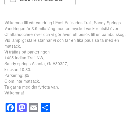
Ladda ner ICS
Google Kalender
Välkomna till vår vandring i East Palisades Trail, Sandy Springs.
Vandringen är 3.9 mile lång med en mycket vacker utsikt över
Chattahoochee river och vi gör även ett besök till en bambu skog.
Vid lämpligt ställe stannar vi och tar en fika paus så ta med en
matsäck.
Vi träffas på parkeringen
1425 Indian Trail NW,
Sandy springs Atlanta, GaA30327,
klockan 10.30.
Parkering: $5
Glöm inte matsäck.
Ta gärna med din fyrfota vän.
Välkomna!
Facebook
Mastodon
Email
Dela