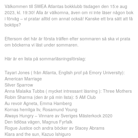
Välkommen till SWEA Atlantas bokklubb tisdagen den 15:e aug
2023, kl. 19:30! Alla är välkomna, även om ni inte läser någon bok
i förväg – vi pratar alltid om annat också! Kanske ett bra sätt att få
boktips?
Eftersom det här är första träffen efter sommaren så ska vi prata
om böckerna vi läst under sommaren.
Här är en lista på sommarläsningsförslag:
Tayari Jones ( från Atlanta, English prof på Emory University):
American Marriage
Silver Sparrow
Anna Malaika Tubbs ( mycket intressant läsning ): Three Mothers
Robin Sharma (den är på min lista): 5 AM Club
Au revoir Agneta, Emma Hamberg
Kornas hemliga liv, Rosamund Young
Always Hungry – Vinnare av Sveriges Mästerkock 2020
Den tidlösa vägen, Magnus Fyrfalk
Rogue Justice och andra böcker av Stacey Abrams
Klara and the sun, Kazuo Ishiguro