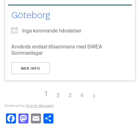
Göteborg
Inga kommande händelser
Används endast tillsammans med SWEA
Sommardagar
MER INFO
1
2
3
4
Powered by
Events Manager
Facebook
Mastodon
Email
Dela